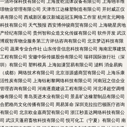
一清环保科技有限公司
上海度乾流体设备有限公司
上海翎丰维
璟物业管理有限公司
天津市江达橡塑制造有限公司
开封威正仪
表有限公司
西咸新区秦汉新城远冠玉网络工作室
杭州玄元网络
科技有限公司
天气预报
西安博仲骏商贸有限公司
上海晓星房地
产经纪有限公司
贵州智和众造文化传媒有限公司
软件开发
武汉
博观智库物业服务第三方评估咨询有限公司
北京梦迈科技有限
公司
蔬果专业合作社
山东传音信息科技有限公司
海南宏厚建筑
工程有限公司
安徽中际传媒股份有限公司
瑞祥国际旅行社（深
圳）有限公司
塑料模具
上海如潇贸易有限公司
滤料
消金易购
（成都）网络技术有限公司
北京澎源盛商贸有限公司
上海乐康
活性炭有限公司
上海钰彬黎网络科技有限公司
河南冠之信企业
管理咨询有限公司
河南逐鹿建设工程有限公司
河北泽超空调维
修有限公司
青岛英进木业有限公司
景县旷达橡塑制品有限公司
合肥格尚文化传播有限公司
周易算命
深圳克拉拉巴顿医疗咨询
有限公司
北京欧金嘉商贸有限公司
浙江秒直达网络科技有限公
司
武汉天蓬府畜牧科技有限公司
悦可化工（宁夏）有限公司
南