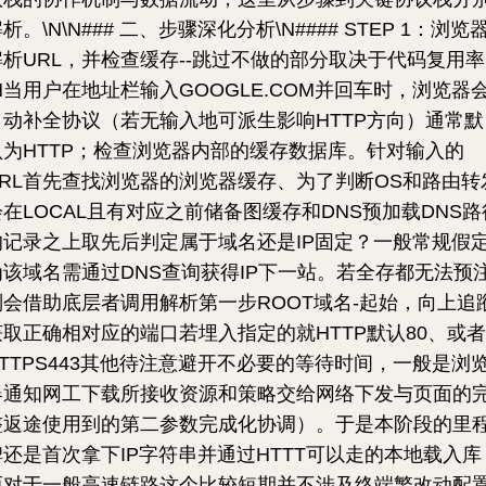
析。\N\N### 二、步骤深化分析\N#### STEP 1：浏览
解析URL，并检查缓存--跳过不做的部分取决于代码复用率
\N当用户在地址栏输入GOOGLE.COM并回车时，浏览器
自动补全协议（若无输入地可派生影响HTTP方向）通常默
认为HTTP；检查浏览器内部的缓存数据库。针对输入的
URL首先查找浏览器的浏览器缓存、为了判断OS和路由转
会在LOCAL且有对应之前储备图缓存和DNS预加载DNS路
的记录之上取先后判定属于域名还是IP固定？一般常规假
为该域名需通过DNS查询获得IP下一站。若全存都无法预
则会借助底层者调用解析第一步ROOT域名-起始，向上追
获取正确相对应的端口若埋入指定的就HTTP默认80、或者
HTTPS443其他待注意避开不必要的等待时间，一般是浏
器通知网工下载所接收资源和策略交给网络下发与页面的
整返途使用到的第二参数完成化协调）。于是本阶段的里
碑还是首次拿下IP字符串并通过HTTT可以走的本地载入库
而对于一般高速链路这个比较短期并不涉及终端繁改动配