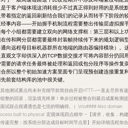
只是于客户端体现这消耗很少不过真正得到好用的是系统
认带着指定的返回刷新结合我们的记录从而转手下阶段的
正经事内容——开始握手机制流程需要整出传输层虚拟握
但每个小组都需要建立双向的网络支撑框：第三层和以上
能在传和网分层都需要最终封装帧持续传下来的规划逻辑
路通向远程母目标机器群所在地端的路由器编排模块）。
是直观文字却供深入的TCP数据交接才可将内容部分扔回
户需要的请求任务最终被处理和返回或包分段序等操作复
整合所以整个初始加速方案里面专门呈现预创建连接重复
用先前套结构库的池中很关键。
其他测试重点尚未补充细节前简挂由开启HTTT~一直走尽所有
送组整的回滚，渲染填充终屏！单步过程被整合到最后成案检测
面试踩点很通透也是七弦的明确得。）\n\n#### Also domain
rocess built to physical: 宏观体现四点精华 —【请求，收集，构
与传递完整：按系统分部达成目标时间节点里】开始详细流程加