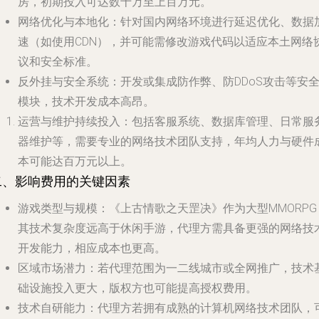
房，初期投入可达数十万至上百万元。
网络优化与本地化
：针对国内网络环境进行延迟优化、数据
速（如使用CDN），并可能需修改游戏代码以适应本土网络
议和安全标准。
反外挂与安全系统
：开发或集成防作弊、防DDoS攻击等安
模块，技术开发成本高昂。
运营与维护持续投入
：包括客服系统、数据库管理、日常服
器维护等，需要专业的网络技术团队支持，年均人力与硬件
本可能达百万元以上。
二、影响费用的关键因素
游戏类型与规模
：《上古情歌之天罡决》作为大型MMORPG
其技术复杂度远高于休闲手游，代理方需具备更强的网络技
开发能力，相应成本也更高。
区域市场潜力
：若代理范围为一二线城市或全网推广，技术
础设施投入更大，版权方也可能提高授权费用。
技术自研能力
：代理方若拥有成熟的计算机网络技术团队，