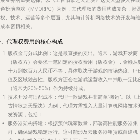
拓展业务的重要选择。以《上古情歌之天罡决》这类大型多人在
角色扮演游戏（MMORPG）为例，其代理权的费用构成复杂，涉
版权、技术、运营等多个层面，尤其与计算机网络技术的开发与
护成本密切相关。
一、代理权费用的核心构成
版权金与分成比例
：这是最直接的支出。通常，游戏开发商
（版权方）会要求一笔固定的授权费用（版权金），金额从
十万到数百万人民币不等，具体取决于游戏的市场热度、IP
值及区域独占性。版权方还会在游戏运营收入中抽取一定比
（通常为20%-50%）作为持续分成。
技术开发与适配成本
：代理一款游戏并非简单“搬运”。以《
古情歌之天罡决》为例，代理方需投入大量计算机网络技术
发资源，包括：
服务器架构搭建
：根据预估玩家数量，部署高性能服务器集
群，确保游戏稳定运行。这可能涉及云服务器租赁或自建机