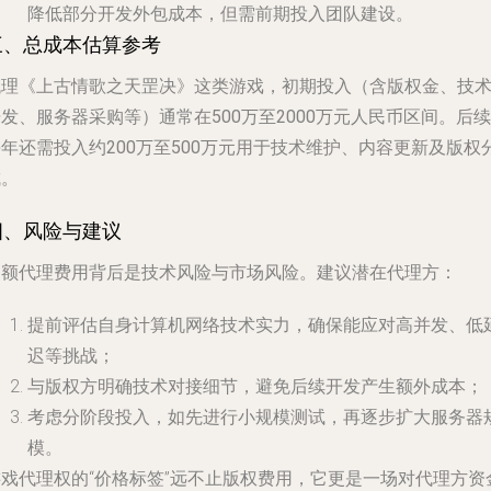
降低部分开发外包成本，但需前期投入团队建设。
三、总成本估算参考
代理《上古情歌之天罡决》这类游戏，初期投入（含版权金、技
开发、服务器采购等）通常在
500万至2000万元人民币
区间。后续
每年还需投入约
200万至500万元
用于技术维护、内容更新及版权
成。
四、风险与建议
高额代理费用背后是技术风险与市场风险。建议潜在代理方：
提前评估自身计算机网络技术实力，确保能应对高并发、低
迟等挑战；
与版权方明确技术对接细节，避免后续开发产生额外成本；
考虑分阶段投入，如先进行小规模测试，再逐步扩大服务器
模。
游戏代理权的“价格标签”远不止版权费用，它更是一场对代理方资