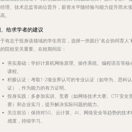
目经理、技术总监等岗位晋升，薪资水平随经验与能力提升而水
船高。
四、给求学者的建议
对于有志于投身该领域的学生而言，选择一所践行“名企协同育人”
式的院校至关重要。在校期间应：
夯实基础
：学好计算机网络原理、操作系统、编程语言等核
课程。
积极认证
：考取1-2项业界认可的专业认证（如华为、思科认
证），作为能力的有力证明。
投身实践
：多参加实训、竞赛（如网络技术大赛、CTF安全
赛）和企业实习，提升解决实际问题的能力。
关注前沿
：保持对5G、云计算、AI、网络安全等趋势的技术
感度，持续学习。